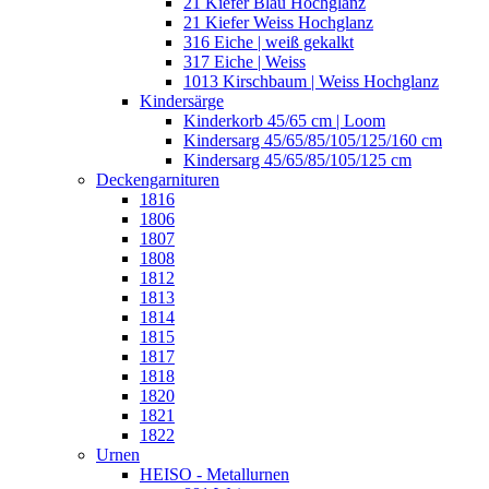
21 Kiefer Blau Hochglanz
21 Kiefer Weiss Hochglanz
316 Eiche | weiß gekalkt
317 Eiche | Weiss
1013 Kirschbaum | Weiss Hochglanz
Kindersärge
Kinderkorb 45/65 cm | Loom
Kindersarg 45/65/85/105/125/160 cm
Kindersarg 45/65/85/105/125 cm
Deckengarnituren
1816
1806
1807
1808
1812
1813
1814
1815
1817
1818
1820
1821
1822
Urnen
HEISO - Metallurnen