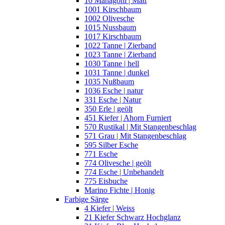
10 Mahagoni | Matt
1001 Kirschbaum
1002 Olivesche
1015 Nussbaum
1017 Kirschbaum
1022 Tanne | Zierband
1023 Tanne | Zierband
1030 Tanne | hell
1031 Tanne | dunkel
1035 Nußbaum
1036 Esche | natur
331 Esche | Natur
350 Erle | geölt
451 Kiefer | Ahorn Furniert
570 Rustikal | Mit Stangenbeschlag
571 Grau | Mit Stangenbeschlag
595 Silber Esche
771 Esche
774 Olivesche | geölt
774 Esche | Unbehandelt
775 Eisbuche
Marino Fichte | Honig
Farbige Särge
4 Kiefer | Weiss
21 Kiefer Schwarz Hochglanz