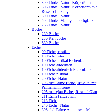
309 Linde | Natur | Körperform
506 Linde | Natur | Körperform mit
Rosenschnitzung
590 Linde | Natur
594 Linde | Mahagoni hochglanz
763 Linde | Natur
Buche
230 Buche
236 Kernbuche
680 Buche
Eiche
09 Eiche | rustikal
19 Eiche natur
19 Eiche rustikal Eichenlaub
19 Eiche altdeutsch
19 Eiche altdeutsch Eichenlaub
19 Eiche rustikal
20 Eiche | Natur
205 rust Palme Eiche | Rustikal mit
Palmenschnitzung
205 rust. glatt Eiche | Rustikal Glatt
211 Eiche | altdeutsch
218 Eiche
240 Eiche | Natur
306 altd. Palme Altdeutsch | Mit