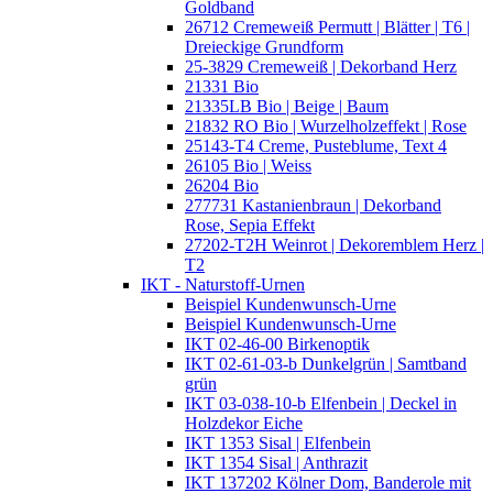
Goldband
26712 Cremeweiß Permutt | Blätter | T6 |
Dreieckige Grundform
25-3829 Cremeweiß | Dekorband Herz
21331 Bio
21335LB Bio | Beige | Baum
21832 RO Bio | Wurzelholzeffekt | Rose
25143-T4 Creme, Pusteblume, Text 4
26105 Bio | Weiss
26204 Bio
277731 Kastanienbraun | Dekorband
Rose, Sepia Effekt
27202-T2H Weinrot | Dekoremblem Herz |
T2
IKT - Naturstoff-Urnen
Beispiel Kundenwunsch-Urne
Beispiel Kundenwunsch-Urne
IKT 02-46-00 Birkenoptik
IKT 02-61-03-b Dunkelgrün | Samtband
grün
IKT 03-038-10-b Elfenbein | Deckel in
Holzdekor Eiche
IKT 1353 Sisal | Elfenbein
IKT 1354 Sisal | Anthrazit
IKT 137202 Kölner Dom, Banderole mit