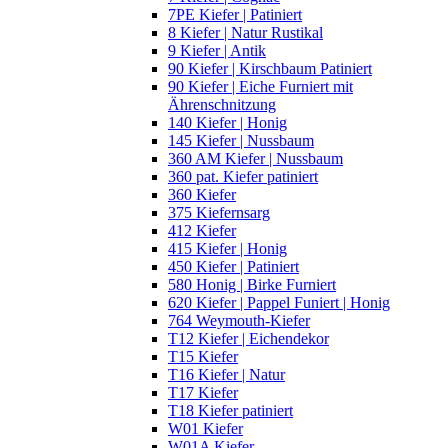
7PE Kiefer | Patiniert
8 Kiefer | Natur Rustikal
9 Kiefer | Antik
90 Kiefer | Kirschbaum Patiniert
90 Kiefer | Eiche Furniert mit
Ährenschnitzung
140 Kiefer | Honig
145 Kiefer | Nussbaum
360 AM Kiefer | Nussbaum
360 pat. Kiefer patiniert
360 Kiefer
375 Kiefernsarg
412 Kiefer
415 Kiefer | Honig
450 Kiefer | Patiniert
580 Honig | Birke Furniert
620 Kiefer | Pappel Funiert | Honig
764 Weymouth-Kiefer
T12 Kiefer | Eichendekor
T15 Kiefer
T16 Kiefer | Natur
T17 Kiefer
T18 Kiefer patiniert
W01 Kiefer
W01A Kiefer