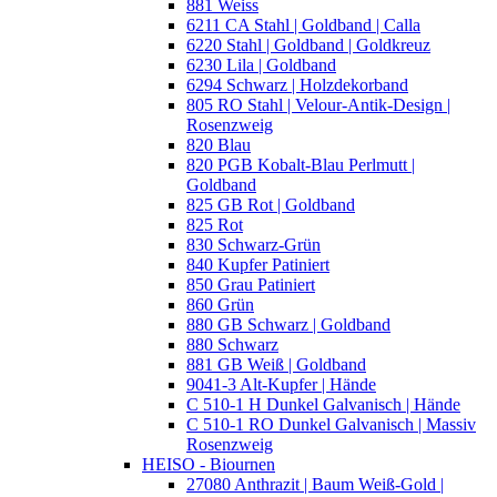
881 Weiss
6211 CA Stahl | Goldband | Calla
6220 Stahl | Goldband | Goldkreuz
6230 Lila | Goldband
6294 Schwarz | Holzdekorband
805 RO Stahl | Velour-Antik-Design |
Rosenzweig
820 Blau
820 PGB Kobalt-Blau Perlmutt |
Goldband
825 GB Rot | Goldband
825 Rot
830 Schwarz-Grün
840 Kupfer Patiniert
850 Grau Patiniert
860 Grün
880 GB Schwarz | Goldband
880 Schwarz
881 GB Weiß | Goldband
9041-3 Alt-Kupfer | Hände
C 510-1 H Dunkel Galvanisch | Hände
C 510-1 RO Dunkel Galvanisch | Massiv
Rosenzweig
HEISO - Biournen
27080 Anthrazit | Baum Weiß-Gold |